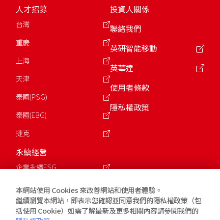
人才招募
投資人關係
台灣
聯絡我們
重慶
英研智能移動
上海
英華達
天津
使用者條款
泰國(PSG)
隱私權政策
泰國(EBG)
捷克
永續經營
企業永續ESG
公益慈善基金會
本網站使用 Cookies 來改善網站和使用者體驗。
繼續瀏覽本網站，即表示您確認並同意我們的隱私權政策（包
括使用 Cookie）如需了解最新及更多相關內容請參閱我們的
版權所有 © 2026 英業達Inventec. 保留所有權利.