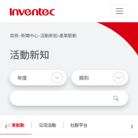
首頁
–
新聞中心
-
活動新知
-
產業脈動
活
動
新
知
年度
類別
‹
›
產業脈動
公司活動
社群平台