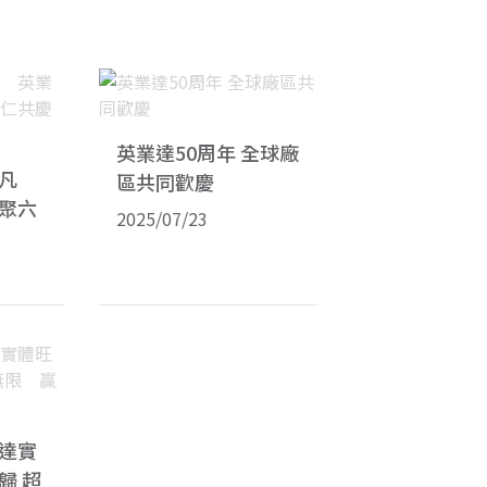
英業達50周年 全球廠
不凡
區共同歡慶
聚六
2025/07/23
達實
歸 超