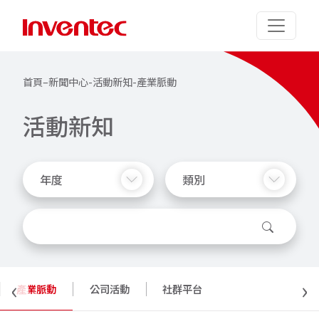
首頁
–
新聞中心
-
活動新知
-
產業脈動
活
動
新
知
年度
類別
‹
›
產業脈動
公司活動
社群平台