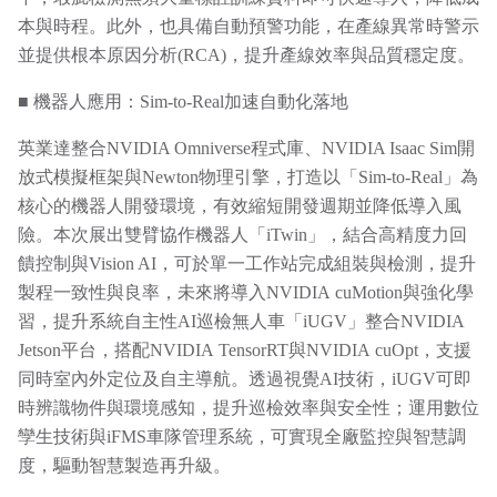
本與時程。此外，也具備自動預警功能，在產線異常時警示
並提供根本原因分析(RCA)，提升產線效率與品質穩定度。
■ 機器人應用：Sim-to-Real加速自動化落地
英業達整合NVIDIA Omniverse程式庫、NVIDIA Isaac Sim開
放式模擬框架與Newton物理引擎，打造以「Sim-to-Real」為
核心的機器人開發環境，有效縮短開發週期並降低導入風
險。本次展出雙臂協作機器人「iTwin」，結合高精度力回
饋控制與Vision AI，可於單一工作站完成組裝與檢測，提升
製程一致性與良率，未來將導入NVIDIA cuMotion與強化學
習，提升系統自主性AI巡檢無人車「iUGV」整合NVIDIA
Jetson平台，搭配NVIDIA TensorRT與NVIDIA cuOpt，支援
同時室內外定位及自主導航。透過視覺AI技術，iUGV可即
時辨識物件與環境感知，提升巡檢效率與安全性；運用數位
孿生技術與iFMS車隊管理系統，可實現全廠監控與智慧調
度，驅動智慧製造再升級。