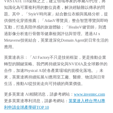
VRSTATE 118架構之上，建立領域專家的專屬AI代理，將
知識化為可重複利用的數位資產，解決經驗難以傳承的問
題。其中，「StyleV時尚家」結合數位衣櫥與風格分析，提
供個性化穿搭推薦；「AtlasV導覽員」整合智慧導覽與即時
互動，打造具陪伴感的旅遊體驗；「HealioV健管師」則透
過影像分析進行骨骼等健康檢測評估與管理。透過AI x
Metaverse技術結合，英業達深化Domain Agent於日常生活的
應用。
英業達表示：「AI Factory不只是技術框架，更是推動企業
轉型的關鍵策略。我們將持續深化與NVIDIA及全球夥伴的
合作，加速Physical AI於各產業場域的規模化落地。」未
來，英業達將持續拓展AI應用至工廠、醫療、物流與日常
生活，推動AI從技術走向可持續的商業價值。
更多英業達 AI相關消息，請參考網站：
www.inventec.com
更多英業達專利消息，請參考網站：
英業達入榜台灣AI專
利申請全球產學研TOP 10