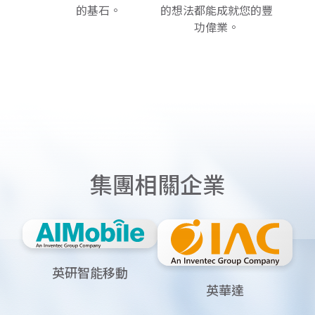
的基石。
的想法都能成就您的豐
功偉業。
集
團
相
關
企
業
英研智能移動
英華達