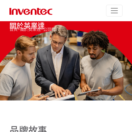
關
於
英
業
達
首頁
–
關於英業達
–
公司簡介
品
牌
故
事