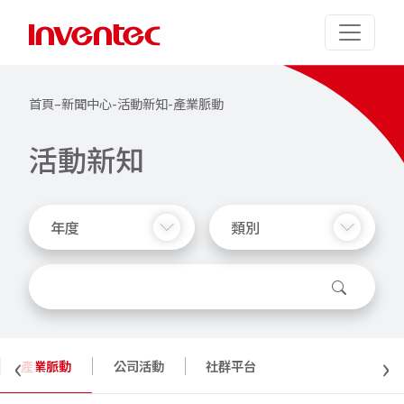
首頁
–
新聞中心
-
活動新知
-
產業脈動
活
動
新
知
年度
類別
‹
›
產業脈動
公司活動
社群平台