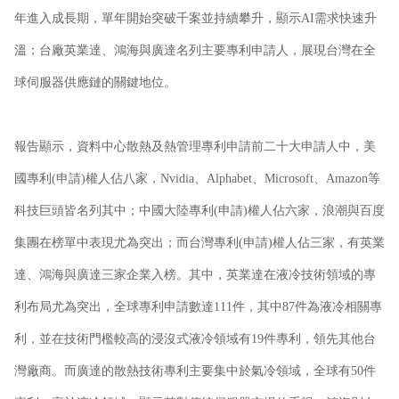
年進入成長期，單年開始突破千案並持續攀升，顯示AI需求快速升
溫；台廠英業達、鴻海與廣達名列主要專利申請人，展現台灣在全
球伺服器供應鏈的關鍵地位。
報告顯示，資料中心散熱及熱管理專利申請前二十大申請人中，美
國專利(申請)權人佔八家，Nvidia、Alphabet、Microsoft、Amazon等
科技巨頭皆名列其中；中國大陸專利(申請)權人佔六家，浪潮與百度
集團在榜單中表現尤為突出；而台灣專利(申請)權人佔三家，有英業
達、鴻海與廣達三家企業入榜。其中，英業達在液冷技術領域的專
利布局尤為突出，全球專利申請數達111件，其中87件為液冷相關專
利，並在技術門檻較高的浸沒式液冷領域有19件專利，領先其他台
灣廠商。而廣達的散熱技術專利主要集中於氣冷領域，全球有50件