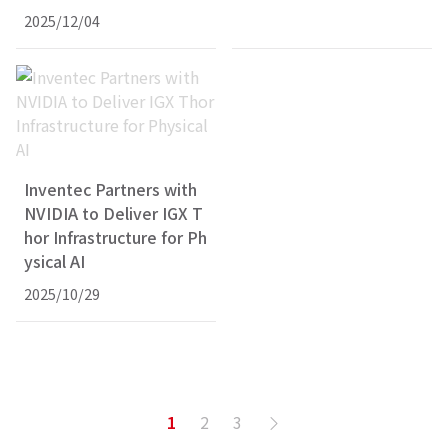
2025/12/04
Inventec Partners with
NVIDIA to Deliver IGX T
hor Infrastructure for Ph
ysical AI
2025/10/29
1
2
3