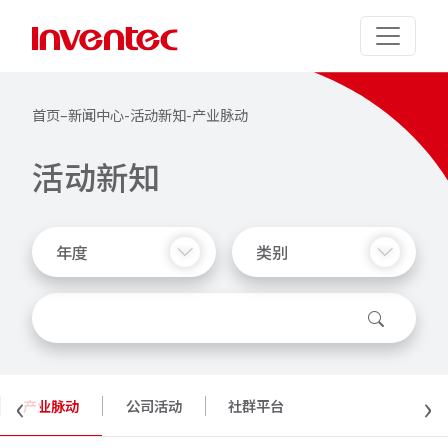
首页
–
新闻中心
-
活动新知
-
产业脉动
活
动
新
知
年度
类别
‹
›
产业脉动
公司活动
社群平台