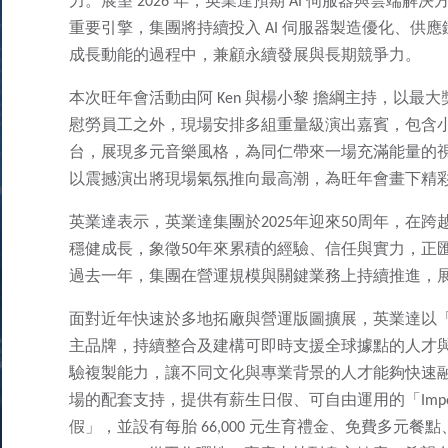
力。展望 2026 年，英業達預期 AI 伺服器與雲端
重要引擎，集團將持續投入 AI 伺服器製造優化、供
成長動能的過程中，兼顧永續發展與長期競爭力。
本次旺年會活動由阿 Ken 與楊小黎 擔綱主持，以最大
慰勞員工之外，現場安排多組重量級演出嘉賓，包含
台，展現多元音樂風格，為同仁帶來一場充滿能量的視
以震撼演出將現場氣氛推向最高潮，為旺年會畫下精
英業達表示，英業達集團於2025年迎來50周年，在
穩健成長，象徵50年來累積的經驗、信任與實力，正
過去一年，集團在營運規模與關鍵業務上持續推進，
面對近年快速於多地拓廠與營運版圖擴展，英業達以「We Ma
主品牌，持續整合及建構可即時支援全球據點的人才
驗複製能力，讓不同文化與專業背景的人才能夠快速
場的配套支持，提供有薪生日假、可自由運用的「Impor
假」，並設有每胎 66,000 元生育禮金、免費多元