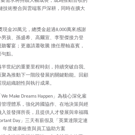
解決方案需求將持續大幅成長，成為推動營收的
應鏈技術整合與雲端客戶深耕，同時在擴大
獎現金20萬元，總獎金超過8,000萬來感謝
小男孩、孫盛希、高爾宣、李聖傑接力登
聽饗宴；更邀請蕭敬騰 擔任壓軸嘉賓，
彩句點。
跨越半世紀的重要里程時刻，持續突破自我、
匯聚為推動下一階段發展的關鍵動能。回顧
展現組織韌性與執行成果。
ke Dreams Happen」為核心深化雇
與管理體系，強化跨國協作、在地決策與經
融入並發揮所長，且提供人才發展與幸福職
tant Day」三天有薪假及「英業達限定連
餐點、年度健康檢查與員工協助方案