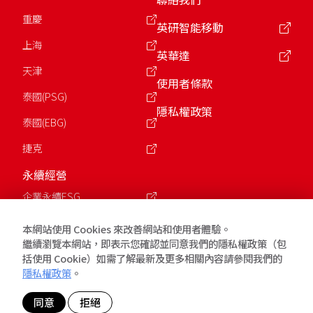
重慶
英研智能移動
上海
英華達
天津
使用者條款
泰國(PSG)
隱私權政策
泰國(EBG)
捷克
永續經營
企業永續ESG
公益慈善基金會
本網站使用 Cookies 來改善網站和使用者體驗。
繼續瀏覽本網站，即表示您確認並同意我們的隱私權政策（包
括使用 Cookie）如需了解最新及更多相關內容請參閱我們的
版權所有 © 2026 英業達Inventec. 保留所有權利.
隱私權政策
。
同意
拒絕