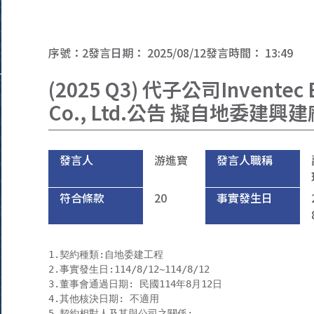
序號：
2
發言日期：
2025/08/12
發言時間：
13:49
(2025 Q3) 代子公司Inventec El
Co., Ltd.公告 擬自地委建興
發言人
游進寶
發言人職稱
符合條款
20
事實發生日
1.契約種類:自地委建工程

2.事實發生日:114/8/12~114/8/12

3.董事會通過日期: 民國114年8月12日

4.其他核決日期: 不適用

5.契約相對人及其與公司之關係:
