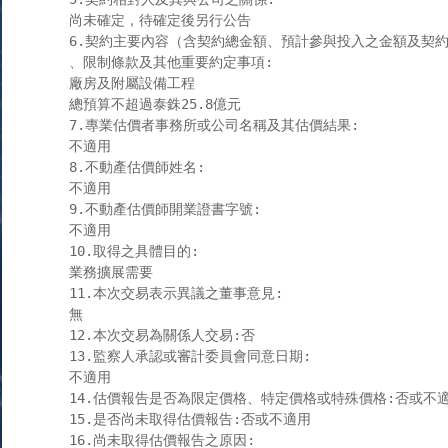
尚未確定，待確定後另行公告

6.契約主要內容（含契約總金額、預計參與投入之金額及契約
、限制條款及其他重要約定事項:

廠房及附屬設備工程

總預算不超過泰銖25.8億元

7.專業估價者事務所或公司名稱及其估價結果:

不適用

8.不動產估價師姓名:

不適用

9.不動產估價師開業證書字號:

不適用

10.取得之具體目的:

業務擴展需要

11.本次交易表示異議之董事意見:

無

12.本次交易為關係人交易:否

13.監察人承認或審計委員會同意日期:

不適用

14.估價報告是否為限定價格、特定價格或特殊價格:否或不適
15.是否尚未取得估價報告:否或不適用

16.尚未取得估價報告之原因:
