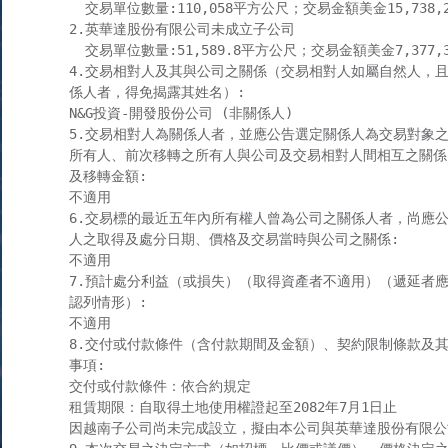
  交易單位數量:110,058平方公尺；交易金額美金15,738,2
2.英華達股份有限公司未成立子公司

  交易單位數量:51,589.8平方公尺；交易金額美金7,377,34
4.交易相對人及其與公司之關係（交易相對人如屬自然人，且
係人者，得免揭露其姓名）:

N&G投資-開發股份公司 (非關係人)

5.交易相對人為關係人者，並應公告選定關係人為交易對象之
所有人、前次移轉之所有人與公司及交易相對人間相互之關係
及移轉金額:

不適用

6.交易標的最近五年內所有權人曾為公司之關係人者，尚應公
人之取得及處分日期、價格及交易當時與公司之關係:

不適用

7.預計處分利益（或損失）（取得資產者不適用）（遞延者應
認列情形）:

不適用

8.交付或付款條件（含付款期間及金額）、契約限制條款及其
事項:

交付或付款條件：依合約規定

租賃期限：自取得土地使用權證起至2082年7月1日止

因越南子公司尚未完成設立，擬由本公司與英華達股份有限公