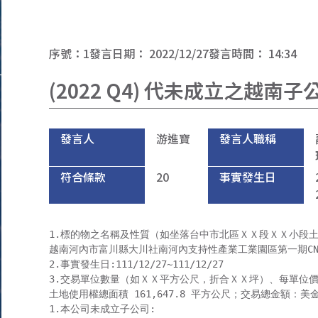
序號：
1
發言日期：
2022/12/27
發言時間：
14:34
(2022 Q4) 代未成立之越
發言人
游進寶
發言人職稱
符合條款
20
事實發生日
1.標的物之名稱及性質（如坐落台中市北區ＸＸ段ＸＸ小段土地
越南河內市富川縣大川社南河內支持性產業工業園區第一期CN0
2.事實發生日:111/12/27~111/12/27

3.交易單位數量（如ＸＸ平方公尺，折合ＸＸ坪）、每單位價
土地使用權總面積 161,647.8 平方公尺；交易總金額：美金23,
1.本公司未成立子公司:
