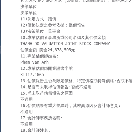
9.本次交易之決定方式（如招標、比價或議價）、價格決定之
決策單位:

決策單位

(1)決定方式：議價 

(2)價格決定之參考依據：鑑價報告

(3)決策單位：董事會

10.專業估價者事務所或公司名稱及其估價金額:

THANH DO VALUATION JOINT STOCK COMPANY 

估價金額:美金24,878,505元

11.專業估價師姓名:

Pham Van Anh

12.專業估價師開業證書字號:

XII17.1665

13.估價報告是否為限定價格、特定價格或特殊價格:否或不適
14.是否尚未取得估價報告:否或不適用

15.尚未取得估價報告之原因:

不適用

16.估價結果有重大差異時，其差異原因及會計師意見:

不適用

17.會計師事務所名稱:

不適用

18.會計師姓名:
