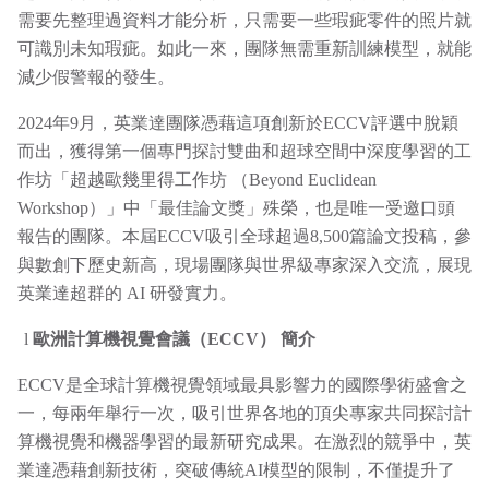
需要先整理過資料才能分析，只需要一些瑕疵零件的照片就
可識別未知瑕疵。如此一來，團隊無需重新訓練模型，就能
減少假警報的發生。
2024年9月，英業達團隊憑藉這項創新於ECCV評選中脫穎
而出，獲得第一個專門探討雙曲和超球空間中深度學習的工
作坊「超越歐幾里得工作坊 （Beyond Euclidean
Workshop）」中「最佳論文獎」殊榮，也是唯一受邀口頭
報告的團隊。本屆ECCV吸引全球超過8,500篇論文投稿，參
與數創下歷史新高，現場團隊與世界級專家深入交流，展現
英業達超群的 AI 研發實力。
l
歐洲計算機視覺會議（
ECCV
）
簡介
ECCV是全球計算機視覺領域最具影響力的國際學術盛會之
一，每兩年舉行一次，吸引世界各地的頂尖專家共同探討計
算機視覺和機器學習的最新研究成果。在激烈的競爭中，英
業達憑藉創新技術，突破傳統AI模型的限制，不僅提升了