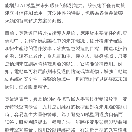
能增加 AI 模型對未知瑕疵的識別能力。該技術不僅有助於
建立可信任AI應用；其泛用性的特點，也將為各個產業帶
來新的智慧解決方案與商機。
目前，英業達已將此技術導入產線，應用於主要零件的瑕疵
偵測中，以精準辨識製程中的未知瑕疵，提升檢測準確度，
加快生產線的運作效率，落實智慧製造的目標。而這項技術
的潛力遠不止於此，舉凡電動車、機器人、醫療領域，只要
是偵測未在訓練資料裡見過的類別，它均能發揮效用。例
如，電動車可利用識別未見過的路況或障礙物，增強自動駕
駛系統的安全性；在醫療領域中，也能識別罕見病症或未知
病例，使診斷更精準。
英業達表示，異常檢測的多流形嵌入學習技術受限於單一流
形特徵空間學習，尤其是訓練好的模型面對從未見過的類別
時，容易產生大量假警報。為了避免AI模型因過度自信而
誤答，研究團隊提出一種新方法，能將多流形架構與雙曲和
超球空間整合，應用於類神經網路。有別於典型的異常檢測