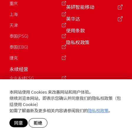
重庆
英研智能移动
上海
英华达
天津
使用条款
泰国(PSG)
隐私权政策
泰国(EBG)
捷克
永续经营
企业永续ESG
公益慈善基金会
本网站使用 Cookies 来改善网站和用户体验。
继续浏览本网站，即表示您确认并同意我们的隐私权政策（包
括使用 Cookie）
版权所有 © 2026 英业达Inventec. 保留所有权利.
如需了解最新及更多相关内容请参阅我们的
隐私权政策
。
同意
拒绝